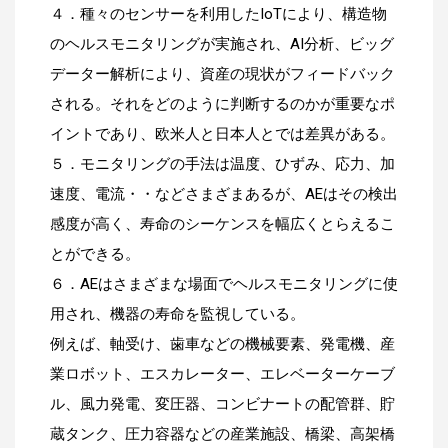
４．種々のセンサーを利用したIoTにより、構造物
のヘルスモニタリングが実施され、AI分析、ビッグ
データー解析により、資産の現状がフィードバック
される。それをどのように判断するのかが重要なポ
イントであり、欧米人と日本人とでは差異がある。
５．モニタリングの手法は温度、ひずみ、応力、加
速度、電流・・などさまざまあるが、AEはその検出
感度が高く、寿命のシーケンスを幅広くとらえるこ
とができる。
６．AEはさまざまな場面でヘルスモニタリングに使
用され、機器の寿命を監視している。
例えば、軸受け、歯車などの機械要素、発電機、産
業ロボット、エスカレーター、エレベーターケーブ
ル、風力発電、変圧器、コンビナートの配管群、貯
蔵タンク、圧力容器などの産業施設、橋梁、高架橋