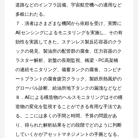
道路などのインフラ設備、宇宙航空機への適用など
多岐にわたる。
７．演者はさまざまな機関から依頼を受け、実際に
AEセンシングによるモニタリングを実施し、その有
効性を実践してきた。ステンレス製反応容器のクラ
ックの発見、製油所の配管群の腐食、圧力容器のク
ラスター解析、岩盤の長期監視、橋梁・PC高架橋
の連続モニタリング、備蓄タンクの腐食、コンビナ
ートプラントの腐食疲労クラック、製鉄所熱風炉の
グローバル診断、給油所地下タンクの漏洩などなど
８．AEによる構造物のヘルスモニタリングはその構
造物の変化を監視することができる有用な手法であ
る。ここには多くの手間と時間、予算の問題があ
り、得られた解析結果をどの段階でどのように判断
していくかがアセットマネジメントの手腕となる。