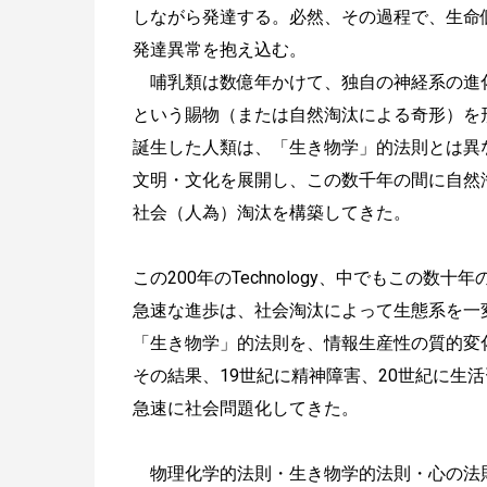
しながら発達する。必然、その過程で、生命
発達異常を抱え込む。
哺乳類は数億年かけて、独自の神経系の進
という賜物（または自然淘汰による奇形）を
誕生した人類は、「生き物学」的法則とは異
文明・文化を展開し、この数千年の間に自然
社会（人為）淘汰を構築してきた。
この200年のTechnology、中でもこの数十
急速な進歩は、社会淘汰によって生態系を一
「生き物学」的法則を、情報生産性の質的変
その結果、19世紀に精神障害、20世紀に生
急速に社会問題化してきた。
物理化学的法則・生き物学的法則・心の法