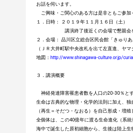
お話を伺います。
ご興味・ご関心のある方は是非ともご参加
１．日時： ２０１９年１１月１６日（土）
講演終了後近くの会場で懇親会を開催
２．会場： 品川区立総合区民会館「きゅりあ
（ＪＲ大井町駅中央改札を出て左直進、ヤマ
地図：
http://www.shinagawa-culture.or.jp/curi
３．講演概要
神経発達障害罹患者数を人口の20-30％と
生命は古典的な物理・化学的法則に加え、独
（再生＝そだつ・なおる）を自己形成・増殖
全個体は、この40億年に渡る生命進化（系
海中で誕生した原初細胞から、生後は陸上生