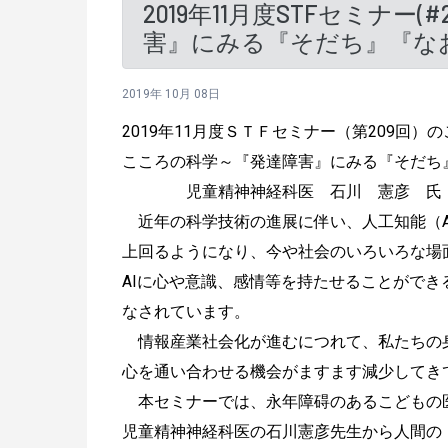
2019年11月度STFセミナー
害』にみる『そだち』『な
2019年 10月 08日
2019年11月度ＳＴＦセミナー（第209回）
こころの科学～『発達障害』にみる『そだち
児童精神神経科医 石川 憲彦 氏
近年の科学技術の進展に伴い、人工知能（A
上回るようになり、今や社会のいろいろな場
AIに心や意識、感情等を持たせることができ
なされています。
情報産業社会化が進むにつれて、私たちの
心を通い合わせる機会がますます減少してき
本セミナーでは、永年障碍のあるこどもの
児童精神神経科医の石川憲彦先生から人間の