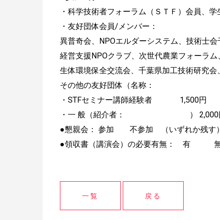
・科学技術者フォーラム（ＳＴＦ）会
・友好団体会員/メンバー：
異普奇会、NPOエルダーシステム、技術士会
経営支援NPOクラブ、次世代農業フォーラ
生体環境保全交流会、千葉県加工技術研究会、B
その他の友好団体（名称：
・STFセミナー講師経験者 1,500円
・一 般（紹介者： ） 2,000
●懇親会： 参加 不参加 （いずれか残す
●領収書（講演会）の必要有無： 有 無
一覧
戻る