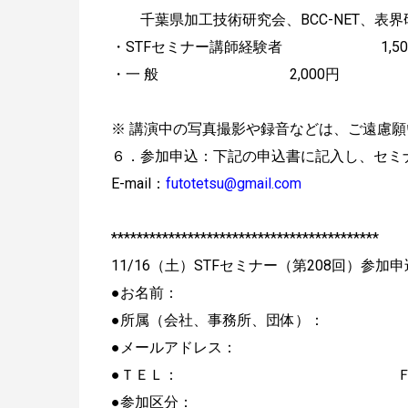
千葉県加工技術研究会、BCC-NET、表界
・STFセミナー講師経験者 1,50
・一 般 2,000円
※ 講演中の写真撮影や録音などは、ご遠慮
６．参加申込：下記の申込書に記入し、セミ
E-mail：
futotetsu@gmail.com
******************************************
11/16（土）STFセミナー（第208回）参加
●お名前： （
●所属（会社、事務所、団体）：
●メールアドレス：
●ＴＥＬ： ＦＡ
●参加区分：