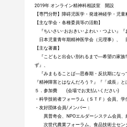
2019年 オンライン精神科相談室 開設
【専門分野】障碍児医学・発達神経学・児童
【主な学会・各種委員等の活動】
『ちいさい･おおきい･よわい・つよい』『
日本児童青年期精神医学会（元理事）、 
【主な著書】
『こどもと出会い別れるまで―希望の家族
ず』、
『みまもることば―思春期・反抗期になっ
『精神障害とはなんだろう？』『「成長
５．参加費 (会場でお支払いください)
・科学技術者フォーラム（ＳＴＦ）会
・友好団体会員/メンバー：
異普奇会、NPOエルダーシステム会員、経
次世代農業フォーラム、食品技術士センタ