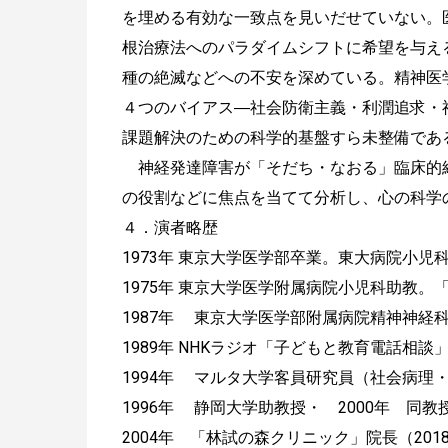
を埋める有効な一致点を見いだせていない。医
根治療法へのパラダイムシフトに希望を与え
種の絶滅などへの不安を深めている。精神医
４つのバイアス―社会防衛主義・利潤追求・
課題解決のための科学的基盤すら未整備であ
神経発達障害が「そだち・なおる」臨床的経過を
の役割などに焦点を当てて分析し、心の科学
４．演者略歴
1973年 東京大学医学部卒業。東大病院小
1975年 東京大学医学附属病院小児科助教。
1987年 東京大学医学部附属病院精神神経
1989年 NHKラジオ「子どもと教育電話相談
1994年 マルタ大学客員研究員（社会病理
1996年 静岡大学助教授・ 2000年 同
2004年 「林試の森クリニック」院長（201