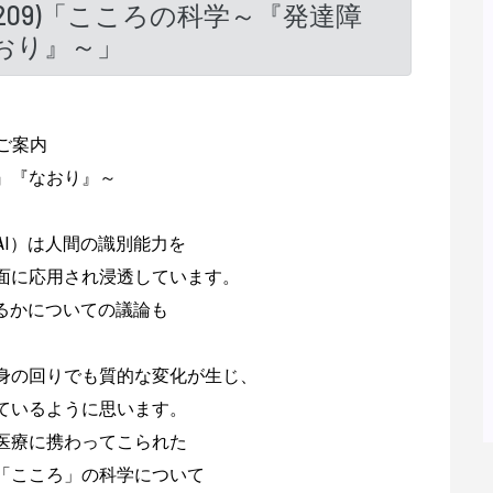
(#209)「こころの科学～『発達障
おり』～」
のご案内
』『なおり』～
I）は人間の識別能力を
面に応用され浸透しています。
るかについての議論も
身の回りでも質的な変化が生じ、
ているように思います。
医療に携わってこられた
「こころ」の科学について