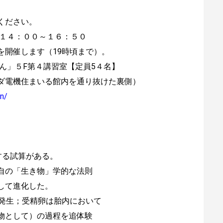
ください。
 １４：００～１６：５０
します（19時頃まで）。
ん」５F第４講習室【定員5４名】
ダ電機住まいる館内を通り抜けた裏側）
an/
する試算がある。
自の「生き物」学的な法則
して進化した。
統発生；受精卵は胎内において
物として）の過程を追体験