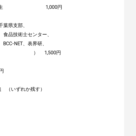
員、学生 1,000円
千葉県支部、
ム、食品技術士センター、
CC-NET、表界研、
 ） 1,500円
円
）
 （いずれか残す）