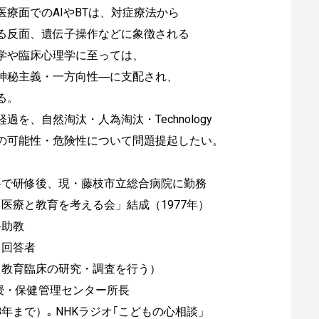
療面でのAIやBTは、対症療法から
る反面、遺伝子操作などに象徴される
学や臨床心理学に至っては、
神秘主義・一方向性―に支配され、
る。
、自然淘汰・人為淘汰・Technology
の可能性・危険性について問題提起したい。
児科で研修後、現・藤枝市立総合病院に勤務
「医療と教育を考える会」結成（1977年）
科助教
」回答者
・教育臨床の研究・調査を行う）
教授・保健管理センター所長
8年まで）｡ NHKラジオ｢こどもの心相談」